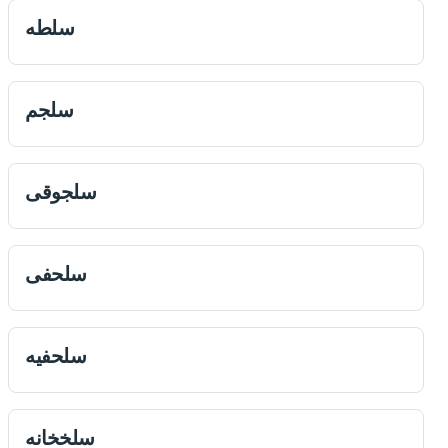
سلطه
سلجم
سلجوقى
سلحفی
سلحفيه
سلخخانه