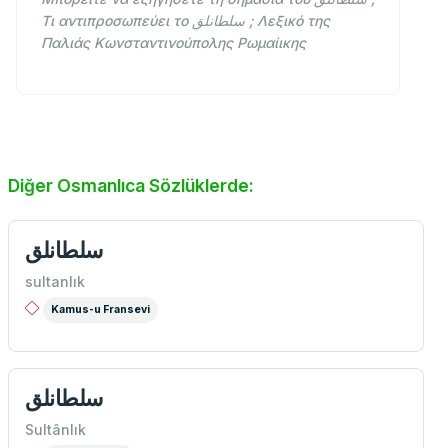
Τι αντιπροσωπεύει το سلطانلق ; Λεξικό της
Παλιάς Κωνσταντινούπολης Ρωμαίικης
Diğer Osmanlıca Sözlüklerde:
سلطانلق
sultanlık
Kamus-u Fransevi
سلطانلق
Sultânlık