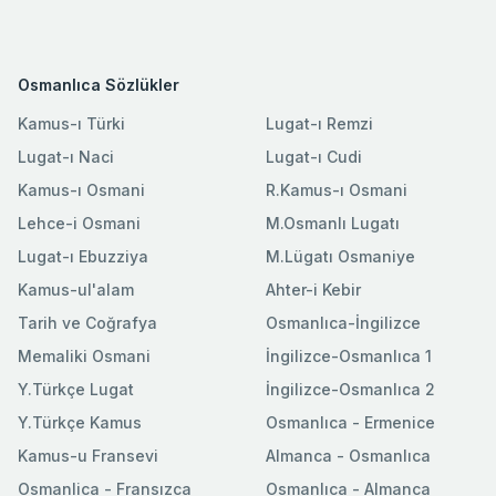
Osmanlıca Sözlükler
Kamus-ı Türki
Lugat-ı Remzi
Lugat-ı Naci
Lugat-ı Cudi
Kamus-ı Osmani
R.Kamus-ı Osmani
Lehce-i Osmani
M.Osmanlı Lugatı
Lugat-ı Ebuzziya
M.Lügatı Osmaniye
Kamus-ul'alam
Ahter-i Kebir
Tarih ve Coğrafya
Osmanlıca-İngilizce
Memaliki Osmani
İngilizce-Osmanlıca 1
Y.Türkçe Lugat
İngilizce-Osmanlıca 2
Y.Türkçe Kamus
Osmanlıca - Ermenice
Kamus-u Fransevi
Almanca - Osmanlıca
Osmanlica - Fransızca
Osmanlıca - Almanca