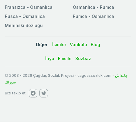
Fransızca - Osmanlıca
Osmanlıca - Rumca
Rusca - Osmanlıca
Rumca - Osmanlıca
Meninski Sözlüğü
Diğer:
İsimler
Vankulu
Blog
İhya
Emsile
Sözbaz
© 2003
-
2026
Çağdaş Sözlük Projesi - cagdassozluk.com -
چاغداش
سوزلك
.
Bizi takip et