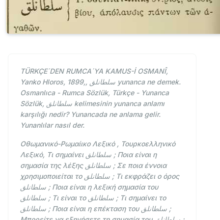
TÜRKÇE´DEN RUMCA´YA KAMUS-İ OSMANÎ,
Yanko Hloros, 1899,, سلطانلق yunanca ne demek.
Osmanlıca - Rumca Sözlük, Türkçe - Yunanca
Sözlük, سلطانلق kelimesinin yunanca anlamı
karşılığı nedir? Yunancada ne anlama gelir.
Yunanlılar nasıl der.
Οθωμανικό-Ρωμαίικο Λεξικό , Τουρκοελληνικό
Λεξικό, Τι σημαίνει سلطانلق ; Ποια είναι η
σημασία της λέξης سلطانلق ; Σε ποια έννοια
χρησιμοποιείται το سلطانلق ; Τι εκφράζει ο όρος
سلطانلق ; Ποια είναι η λεξική σημασία του
سلطانلق ; Τι είναι το سلطانلق ; Τι σημαίνει το
سلطانلق ; Ποια είναι η επέκταση του سلطانلق ;
Μπορείτε να εξηγήσετε τη σημασία του سلطانلق ;