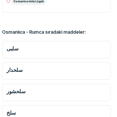
Osmanlıca İmla Lügati
Osmanlıca - Rumca sıradaki maddeler:
سلبى
سلحدار
سلحشور
سلخ