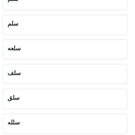
سلم
سلعه
سلف
سلق
سلله